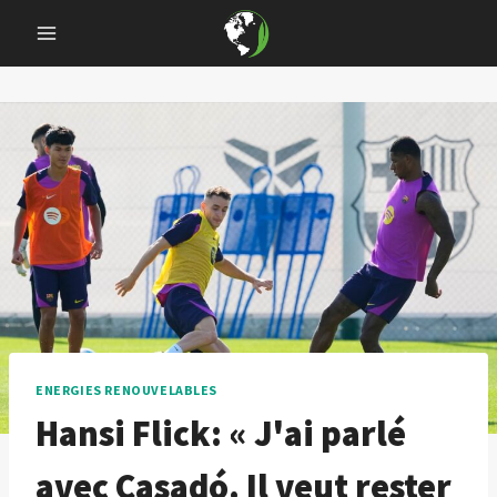
Skip
to
content
ENERGIES RENOUVELABLES
Hansi Flick: « J'ai parlé
avec Casadó. Il veut rester