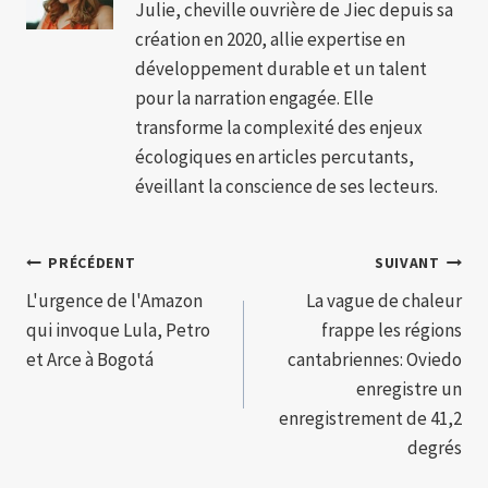
Julie, cheville ouvrière de Jiec depuis sa
création en 2020, allie expertise en
développement durable et un talent
pour la narration engagée. Elle
transforme la complexité des enjeux
écologiques en articles percutants,
éveillant la conscience de ses lecteurs.
Navigation
PRÉCÉDENT
SUIVANT
L'urgence de l'Amazon
La vague de chaleur
de
qui invoque Lula, Petro
frappe les régions
l’article
et Arce à Bogotá
cantabriennes: Oviedo
enregistre un
enregistrement de 41,2
degrés