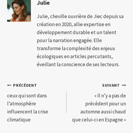
Julie
Julie, cheville ouvrière de Jiec depuis sa
création en 2020, allie expertise en
développement durable et un talent
pour la narration engagée. Elle
transforme la complexité des enjeux
écologiques en articles percutants,
éveillant la conscience de ses lecteurs.
Navigation
PRÉCÉDENT
SUIVANT
ceux qui sont dans
« Il n’y a pas de
de
l’atmosphère
précédent pour un
l’article
influencent la crise
automne aussi chaud
climatique
que celui-ci en Espagne »