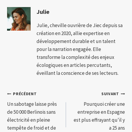
Julie
Julie, cheville ouvrière de Jiec depuis sa
création en 2020, allie expertise en
développement durable et un talent
pour la narration engagée. Elle
transforme la complexité des enjeux
écologiques en articles percutants,
éveillant la conscience de ses lecteurs.
Navigation
PRÉCÉDENT
SUIVANT
Un sabotage laisse près
Pourquoi créer une
de
de 50 000 Berlinois sans
entreprise en Espagne
l’article
électricité en pleine
est plus effrayant qu'il y
tempête de froid et de
a 25 ans