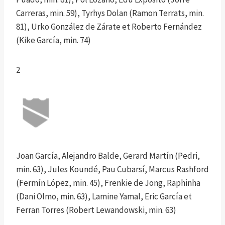
Carreras, min. 59), Tyrhys Dolan (Ramon Terrats, min.
81), Urko González de Zárate et Roberto Fernández
(Kike García, min. 74)
2
Joan García, Alejandro Balde, Gerard Martín (Pedri,
min. 63), Jules Koundé, Pau Cubarsí, Marcus Rashford
(Fermín López, min. 45), Frenkie de Jong, Raphinha
(Dani Olmo, min. 63), Lamine Yamal, Eric García et
Ferran Torres (Robert Lewandowski, min. 63)