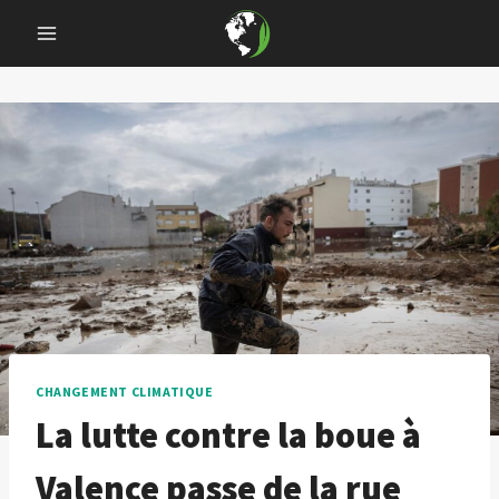
Skip
to
content
CHANGEMENT CLIMATIQUE
La lutte contre la boue à
Valence passe de la rue