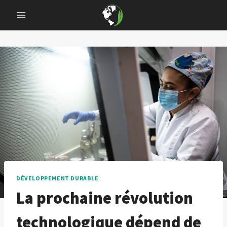
Skip
to
content
DÉVELOPPEMENT DURABLE
La prochaine révolution
technologique dépend de