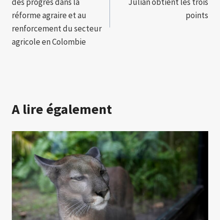
des progrès dans la
Julián obtient les trois
l’article
réforme agraire et au
points
renforcement du secteur
agricole en Colombie
A lire également