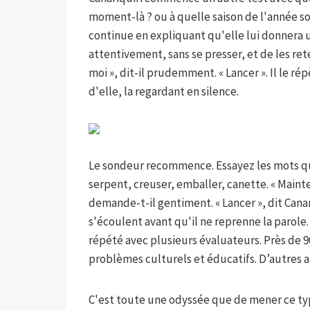
moment-là ? ou à quelle saison de l'année so
continue en expliquant qu'elle lui donnera 
attentivement, sans se presser, et de les rete
moi », dit-il prudemment. « Lancer ». Il le rép
d'elle, la regardant en silence.
Le sondeur recommence. Essayez les mots qui s
serpent, creuser, emballer, canette. « Maint
demande-t-il gentiment. « Lancer », dit Canar
s'écoulent avant qu'il ne reprenne la parole. «
répété avec plusieurs évaluateurs. Près de 90
problèmes culturels et éducatifs. D’autres a
C'est toute une odyssée que de mener ce t