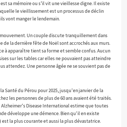
 sa mémoire ou s’il vit une vieillesse digne. Il existe
uelle le vieillissement est un processus de déclin
u’ils vont manger le lendemain.
a du mouvement. Un couple discute tranquillement dans
e de la dernière fête de Noël sont accrochés aux murs.
 à apparaître tient sa forme et semble confus. Aucun
sises sur les tables car elles ne pouvaient pas atteindre
vous attendez. Une personne âgée ne se souvient pas de
e la Santé du Pérou pour 2025, jusqu'en janvier de la
ez les personnes de plus de 60 ans avaient été traités.
 Alzheimer's Disease International estime que toutes
onde développe une démence. Bien qu'il en existe
 est la plus courante et aussi la plus dévastatrice.