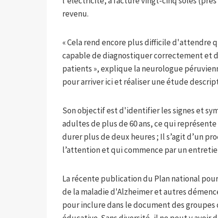
l'électricité, a facturé vingt-cinq soles (près
revenu.
« Cela rend encore plus difficile d'attendr
capable de diagnostiquer correctement et de
patients », explique la neurologue péruvienn
pour arriver ici et réaliser une étude descrip
Son objectif est d'identifier les signes et 
adultes de plus de 60 ans, ce qui représent
durer plus de deux heures ; Il s’agit d’un p
l’attention et qui commence par un entretie
La récente publication du Plan national pour
de la maladie d'Alzheimer et autres démence
pour inclure dans le document des groupes d