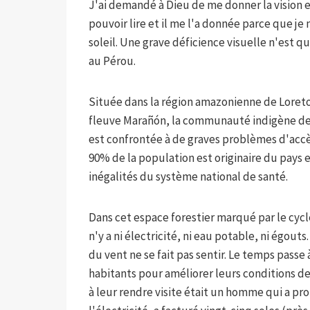
J'ai demandé à Dieu de me donner la vision et
pouvoir lire et il me l'a donnée parce que je ne
soleil. Une grave déficience visuelle n'est 
au Pérou.
Située dans la région amazonienne de Loreto,
fleuve Marañón, la communauté indigène de 
est confrontée à de graves problèmes d'accès 
90% de la population est originaire du pays et
inégalités du système national de santé.
Dans cet espace forestier marqué par le cycl
n'y a ni électricité, ni eau potable, ni égou
du vent ne se fait pas sentir. Le temps pass
habitants pour améliorer leurs conditions d
à leur rendre visite était un homme qui a pr