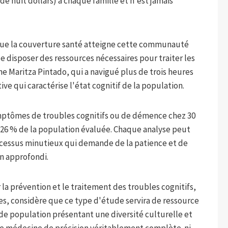
 de huit dollars) à chaque famille et n'est jamais
e que la couverture santé atteigne cette communauté
 disposer des ressources nécessaires pour traiter les
e Maritza Pintado, qui a navigué plus de trois heures
tive qui caractérise l'état cognitif de la population.
symptômes de troubles cognitifs ou de démence chez 30
e 26 % de la population évaluée. Chaque analyse peut
rocessus minutieux qui demande de la patience et de
n approfondi.
 la prévention et le traitement des troubles cognitifs,
s, considère que ce type d'étude servira de ressource
e population présentant une diversité culturelle et