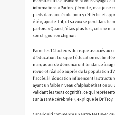
marmite sur la cuisinière, si vous voyagez ail
informations. « Parfois, j'écoute, mais je ne c
pieds dans une école pour y réfléchir et app
été », ajoute-t-il, et sa voix se perd dans le
parfois : « Quand j'étais plus fort, cela ne m'a
son chignon en chignon.
Parmi les 14 facteurs de risque associés aux
d’éducation. Lorsque l’éducation est limitée,
marqueurs de démence ont tendance à augme
revue et réalisée auprès de la population d'
l'accès à l'éducation influencent la structure
ayant un faible niveau d’alphabétisation ou 
validant les tests cognitifs, ce qui représe
sur la santé cérébrale », explique le Dr Tsoy.
Canariquiri commence un autre test avec que