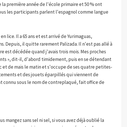
 la première année de l'école primaire et 50 % ont
Tous les participants parlent l'espagnol comme langue
en lice. Il a 65 ans et est arrivé de Yurimaguas,
ns. Depuis, il quitte rarement Palizada. Il n'est pas allé à
ère est décédée quand j'avais trois mois. Mes proches
s », dit-il, d'abord timidement, puis en se détendant
c et de maïs le matin et s'occupe de ses quatre petites-
êtements et des jouets éparpillés qui viennent de
 connu sous le nom de contreplaqué, fait office de
 mangez sans sel ni sel, si vous avez déjà oublié la