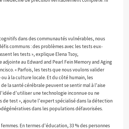
r de médecine de précision véritablement complète.
ni
cognitifs dans des communautés vulnérables, nous
éfis communs : des problèmes avec les tests eux-
ssent les tests », explique Elena Tsoy,
e adjointe au Edward and Pearl Fein Memory and Aging
ncisco. « Parfois, les tests que nous voulons valider
ou à la culture locale. Et du côté humain, les
de la santé cérébrale peuvent se sentir mal à l'aise
l'idée d'utiliser une technologie inconnue ou ne
de test », ajoute l'expert spécialisé dans la détection
odégénératives dans les populations défavorisées.
es femmes. En termes d'éducation, 33 % des personnes