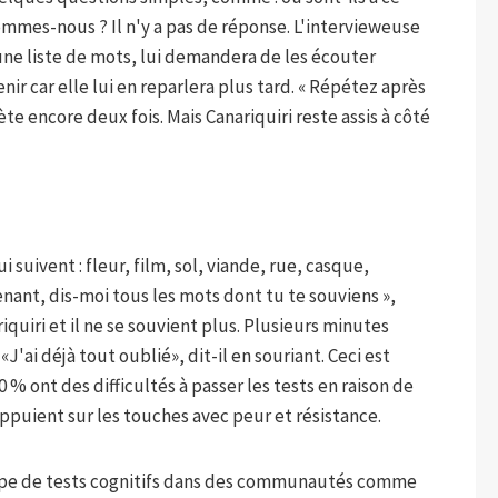
mmes-nous ? Il n'y a pas de réponse. L'intervieweuse
une liste de mots, lui demandera de les écouter
nir car elle lui en reparlera plus tard. « Répétez après
ète encore deux fois. Mais Canariquiri reste assis à côté
uivent : fleur, film, sol, viande, rue, casque,
enant, dis-moi tous les mots dont tu te souviens »,
iquiri et il ne se souvient plus. Plusieurs minutes
J'ai déjà tout oublié», dit-il en souriant. Ceci est
 % ont des difficultés à passer les tests en raison de
ppuient sur les touches avec peur et résistance.
ype de tests cognitifs dans des communautés comme