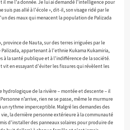
 il me l'a donnée. Je lui ai demandé l'intelligence pour
 suis pas allé à l'école », dit-il, son visage ridé par le
qu'un des maux qui menacent la population de Palizada
 province de Nauta, sur des terres irriguées par le
Palizada, appartenant à l'ethnie Kukama Kukamiria,
à la santé publique et à l'indifférence de la société.
 vit en essayant d'éviter les fissures qui révèlent les
e hydrologique de la rivière – montée et descente – il
ts. Personne n’arrive, rien ne se passe, même le murmure
e à un rythme imperceptible. Malgré les demandes des
e vie, la dernière personne extérieure à la communauté
omis d'installer des panneaux solaires pour produire de