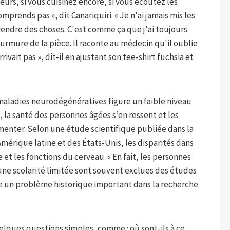
leurs, si vous cuisinez encore, si vous écoutez les
omprends pas », dit Canariquiri. « Je n'ai jamais mis les
rendre des choses. C'est comme ça que j'ai toujours
 murmure de la pièce. Il raconte au médecin qu'il oublie
rrivait pas », dit-il en ajustant son tee-shirt fuchsia et
 maladies neurodégénératives figure un faible niveau
 la santé des personnes âgées s’en ressent et les
nter. Selon une étude scientifique publiée dans la
Amérique latine et des États-Unis, les disparités dans
 et les fonctions du cerveau. « En fait, les personnes
une scolarité limitée sont souvent exclues des études
nte un problème historique important dans la recherche
lques questions simples, comme : où sont-ils à ce