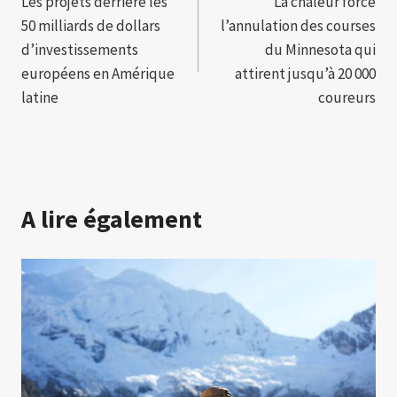
Les projets derrière les
La chaleur force
de
50 milliards de dollars
l’annulation des courses
l’article
d’investissements
du Minnesota qui
européens en Amérique
attirent jusqu’à 20 000
latine
coureurs
A lire également