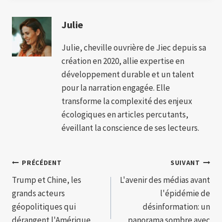
Julie
Julie, cheville ouvrière de Jiec depuis sa
création en 2020, allie expertise en
développement durable et un talent
pour la narration engagée. Elle
transforme la complexité des enjeux
écologiques en articles percutants,
éveillant la conscience de ses lecteurs.
Navigation
PRÉCÉDENT
SUIVANT
Trump et Chine, les
L'avenir des médias avant
de
grands acteurs
l'épidémie de
l’article
géopolitiques qui
désinformation: un
dérangent l'Amérique
panorama sombre avec