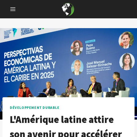
Skip
to
content
DÉVELOPPEMENT DURABLE
L'Amérique latine attire
son avenir pour accélérer