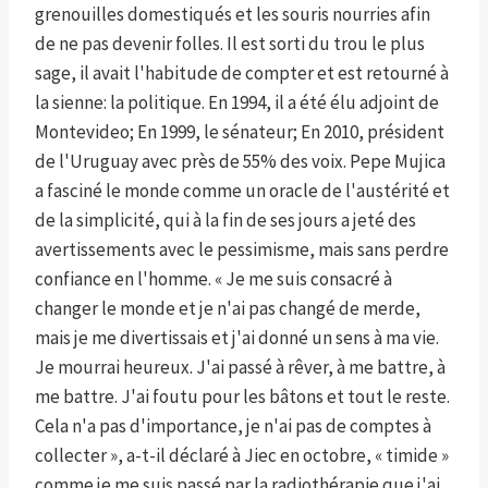
grenouilles domestiqués et les souris nourries afin
de ne pas devenir folles. Il est sorti du trou le plus
sage, il avait l'habitude de compter et est retourné à
la sienne: la politique. En 1994, il a été élu adjoint de
Montevideo; En 1999, le sénateur; En 2010, président
de l'Uruguay avec près de 55% des voix. Pepe Mujica
a fasciné le monde comme un oracle de l'austérité et
de la simplicité, qui à la fin de ses jours a jeté des
avertissements avec le pessimisme, mais sans perdre
confiance en l'homme. « Je me suis consacré à
changer le monde et je n'ai pas changé de merde,
mais je me divertissais et j'ai donné un sens à ma vie.
Je mourrai heureux. J'ai passé à rêver, à me battre, à
me battre. J'ai foutu pour les bâtons et tout le reste.
Cela n'a pas d'importance, je n'ai pas de comptes à
collecter », a-t-il déclaré à Jiec en octobre, « timide »
comme je me suis passé par la radiothérapie que j'ai