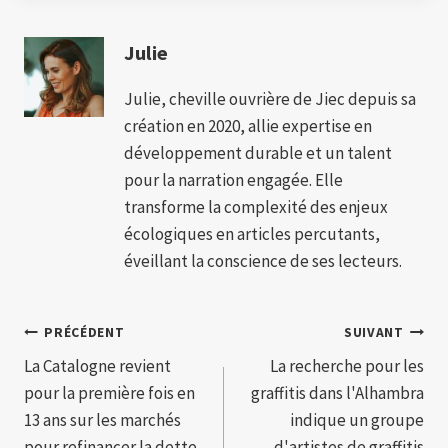
Julie
Julie, cheville ouvrière de Jiec depuis sa
création en 2020, allie expertise en
développement durable et un talent
pour la narration engagée. Elle
transforme la complexité des enjeux
écologiques en articles percutants,
éveillant la conscience de ses lecteurs.
Navigation
PRÉCÉDENT
SUIVANT
La Catalogne revient
La recherche pour les
de
pour la première fois en
graffitis dans l'Alhambra
l’article
13 ans sur les marchés
indique un groupe
pour refinancer la dette
d'artistes de graffitis