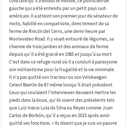
constaté qu'il a ébloui le monde, ce politicien de
gauche qui a été entendu par un petit pays sud-
américain. Il a atteint son premier jour de sénateur de
moto, habillé en compatriote, directement de sa
ferme de Rincón del Cerro, une demi-heure par
Montevideo Road. Il y vivait entouré de légumes, sa
chienne de trois jambes et des animaux de ferme
depuis qu'il a été gracié en 1985 et jusqu'à sa mort.
C'est dans ce refuge rural où il a conduit à paroxysme
son militantisme pour la frugalité et la vie minimale.
Il n'a pas quitté son tracteur ou son Volskwagen
Celest Beetle de 87 même lorsqu'il était président.
Ceux qui voulaient l'interviewer devaient mettre les
pieds dans la boue, qu'ils soient des présidents tels
que Luiz Inacio Lula da Silva ou Reyes comme Juan
Carlos de Borbón, qu'il a reçus en 2015 après avoir
quitté ses fonctions. « Ils disent que je suis un pauvre