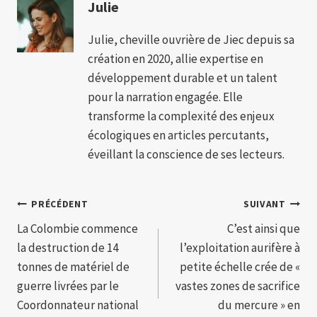
Julie
Julie, cheville ouvrière de Jiec depuis sa
création en 2020, allie expertise en
développement durable et un talent
pour la narration engagée. Elle
transforme la complexité des enjeux
écologiques en articles percutants,
éveillant la conscience de ses lecteurs.
Navigation
PRÉCÉDENT
SUIVANT
La Colombie commence
C’est ainsi que
de
la destruction de 14
l’exploitation aurifère à
l’article
tonnes de matériel de
petite échelle crée de «
guerre livrées par le
vastes zones de sacrifice
Coordonnateur national
du mercure » en