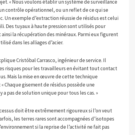
rojet. « Nous voulons établir un système de surveillance
un contrôle opérationnel, ou un reflet de ce qui se
ec. Un exemple d’extraction réussie de résidus est celui
ili. Des tuyaux à haute pression sont utilisés pour
ainsi la récupération des minéraux. Parmi eux figurent
lisé dans les alliages d’acier.
plique Cristóbal Carrasco, ingénieur de service. Il
s risques pour les travailleurs en évitant tout contact
dus. Mais la mise en œuvre de cette technique
s : « Chaque gisement de résidus possède une
'y a pas de solution unique pour tous les cas. »
essus doit être extrêmement rigoureux si l’on veut
arfois, les terres rares sont accompagnées d’isotopes
’environnement si la reprise de l’activité ne fait pas