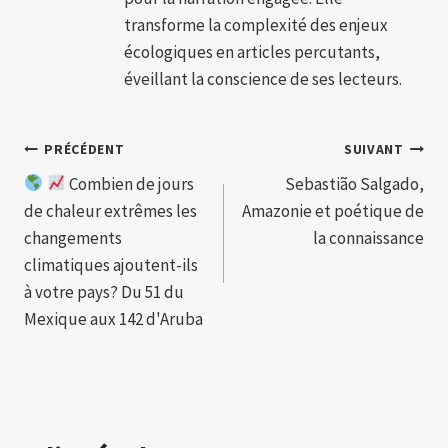
transforme la complexité des enjeux
écologiques en articles percutants,
éveillant la conscience de ses lecteurs.
Navigation
PRÉCÉDENT
SUIVANT
Combien de jours
Sebastião Salgado,
de
de chaleur extrêmes les
Amazonie et poétique de
l’article
changements
la connaissance
climatiques ajoutent-ils
à votre pays? Du 51 du
Mexique aux 142 d'Aruba