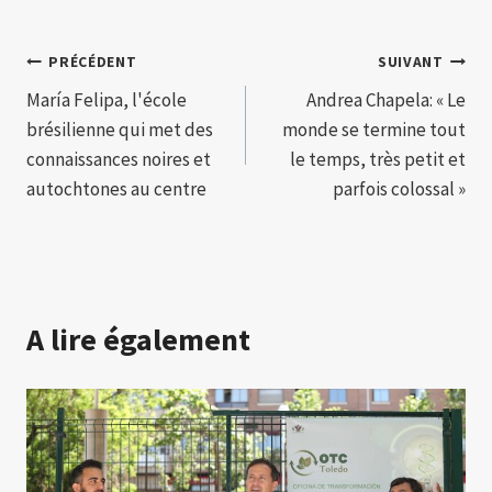
Navigation
PRÉCÉDENT
SUIVANT
María Felipa, l'école
Andrea Chapela: « Le
de
brésilienne qui met des
monde se termine tout
l’article
connaissances noires et
le temps, très petit et
autochtones au centre
parfois colossal »
A lire également