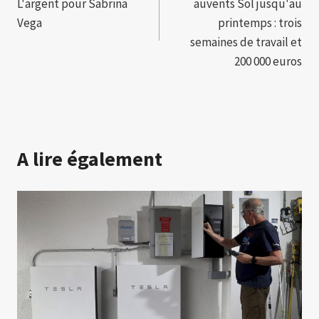
L'argent pour Sabrina
auvents Sol jusqu'au
l’article
Vega
printemps : trois
semaines de travail et
200 000 euros
A lire également