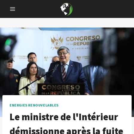
Skip
to
content
ENERGIES RENOUVELABLES
Le ministre de l'Intérieur
démissionne après la fuite