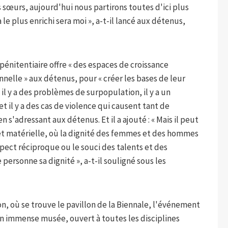
s sœurs, aujourd'hui nous partirons toutes d'ici plus
 le plus enrichi sera moi », a-t-il lancé aux détenus,
énitentiaire offre « des espaces de croissance
nnelle » aux détenus, pour « créer les bases de leur
, il y a des problèmes de surpopulation, il y a un
 il y a des cas de violence qui causent tant de
n s'adressant aux détenus. Et il a ajouté : « Mais il peut
 et matérielle, où la dignité des femmes et des hommes
spect réciproque ou le souci des talents et des
personne sa dignité », a-t-il souligné sous les
son, où se trouve le pavillon de la Biennale, l'événement
un immense musée, ouvert à toutes les disciplines