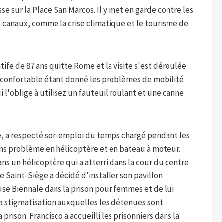
e sur la Place San Marcos. Il y met en garde contre les
s canaux, comme la crise climatique et le tourisme de
tife de 87 ans quitte Rome et la visite s'est déroulée
nconfortable étant donné les problèmes de mobilité
 l'oblige à utilisez un fauteuil roulant et une canne
me, a respecté son emploi du temps chargé pendant les
sans problème en hélicoptère et en bateau à moteur.
ans un hélicoptère qui a atterri dans la cour du centre
 Le Saint-Siège a décidé d'installer son pavillon
euse Biennale dans la prison pour femmes et de lui
la stigmatisation auxquelles les détenues sont
a prison. Francisco a accueilli les prisonniers dans la