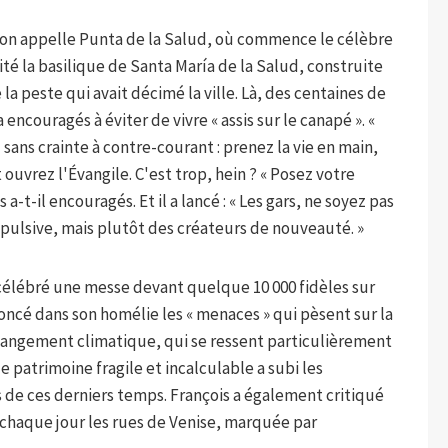
 l'on appelle Punta de la Salud, où commence le célèbre
sité la basilique de Santa María de la Salud, construite
la peste qui avait décimé la ville. Là, des centaines de
 encouragés à éviter de vivre « assis sur le canapé ». «
 sans crainte à contre-courant : prenez la vie en main,
 ouvrez l'Évangile. C'est trop, hein ? « Posez votre
-t-il encouragés. Et il a lancé : « Les gars, ne soyez pas
pulsive, mais plutôt des créateurs de nouveauté. »
 célébré une messe devant quelque 10 000 fidèles sur
oncé dans son homélie les « menaces » qui pèsent sur la
changement climatique, qui se ressent particulièrement
le patrimoine fragile et incalculable a subi les
de ces derniers temps. François a également critiqué
 chaque jour les rues de Venise, marquée par