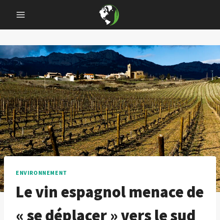
Skip
to
content
ENVIRONNEMENT
Le vin espagnol menace de
« se déplacer » vers le sud