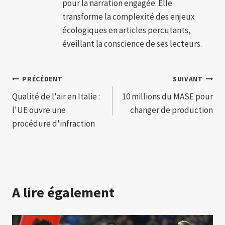
pour la narration engagée. Elle
transforme la complexité des enjeux
écologiques en articles percutants,
éveillant la conscience de ses lecteurs.
Navigation
PRÉCÉDENT
SUIVANT
Qualité de l'air en Italie :
10 millions du MASE pour
de
l'UE ouvre une
changer de production
l’article
procédure d'infraction
A lire également