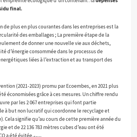
l’empreinte écologique d’un contenant : la
dépenses
idu final.
n de plus en plus courantes dans les entreprises est la
rcularité des emballages ; La première étape de la
seulement de donner une nouvelle vie aux déchets,
tité d’énergie consommée dans le processus de
nergétiques liées à l’extraction et au transport des
révention (2021-2023) promu par Ecoembes, en 2021 plus
été économisées grâce à ces mesures. Un chiffre rendu
vre par les 2 067 entreprises qui font partie
 à but non lucratif qui coordonne le recyclage et
. Cela signifie qu’au cours de cette première année du
gie et de 22 136 783 mètres cubes d’eau ont été
CO a été évitée.
.
deux