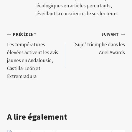
écologiques en articles percutants,
éveillant la conscience de ses lecteurs.
Navigation
PRÉCÉDENT
SUIVANT
Les températures
'Sujo' triomphe dans les
de
élevées activent les avis
Ariel Awards
l’article
jaunes en Andalousie,
Castilla-León et
Extremradura
A lire également