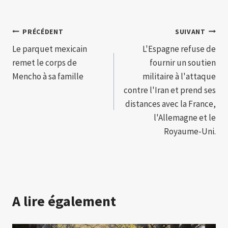
Navigation
PRÉCÉDENT
SUIVANT
Le parquet mexicain
L'Espagne refuse de
de
remet le corps de
fournir un soutien
l’article
Mencho à sa famille
militaire à l'attaque
contre l'Iran et prend ses
distances avec la France,
l'Allemagne et le
Royaume-Uni.
A lire également