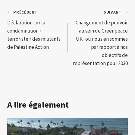
Navigation
PRÉCÉDENT
SUIVANT
Déclaration sur la
Changement de pouvoir
de
condamnation «
au sein de Greenpeace
l’article
terroriste » des militants
UK : où nous en sommes
de Palestine Action
par rapport à nos
objectifs de
représentation pour 2030
A lire également