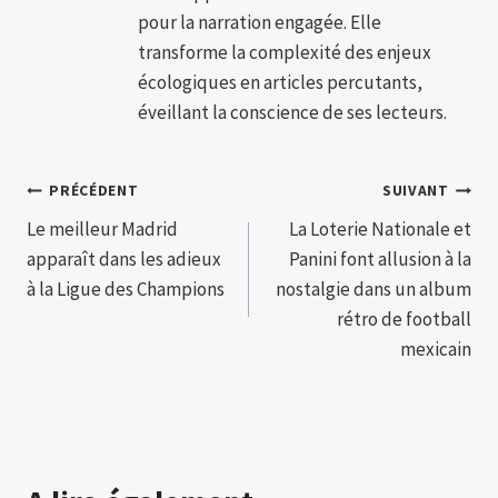
pour la narration engagée. Elle
transforme la complexité des enjeux
écologiques en articles percutants,
éveillant la conscience de ses lecteurs.
Navigation
PRÉCÉDENT
SUIVANT
Le meilleur Madrid
La Loterie Nationale et
de
apparaît dans les adieux
Panini font allusion à la
l’article
à la Ligue des Champions
nostalgie dans un album
rétro de football
mexicain