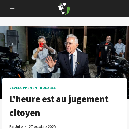
Skip
to
content
DÉVELOPPEMENT DURABLE
L'heure est au jugement
citoyen
Par
Julie
27 octobre 2025