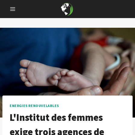
Skip
to
content
ENERGIES RENOUVELABLES
L'Institut des femmes
exige trois agences de