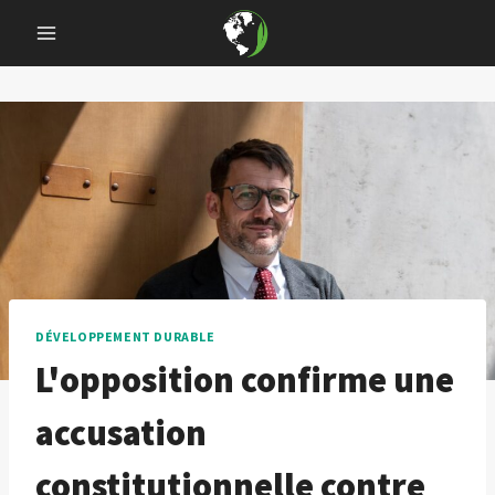
Skip
to
content
DÉVELOPPEMENT DURABLE
L'opposition confirme une
accusation
constitutionnelle contre