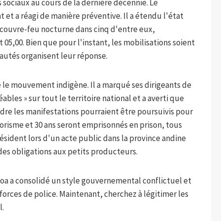
ociaux au cours de la dernière décennie. Le
et a réagi de manière préventive. Il a étendu l'état
e couvre-feu nocturne dans cinq d'entre eux,
et 05,00. Bien que pour l'instant, les mobilisations soient
tés organisent leur réponse.
e le mouvement indigène. Il a marqué ses dirigeants de
ables » sur tout le territoire national et a averti que
indre les manifestations pourraient être poursuivis pour
rorisme et 30 ans seront emprisonnés en prison, tous
président lors d'un acte public dans la province andine
 des obligations aux petits producteurs.
oa a consolidé un style gouvernemental conflictuel et
 forces de police. Maintenant, cherchez à légitimer les
l.