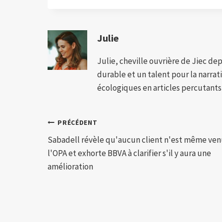
Julie
Julie, cheville ouvrière de Jiec de
durable et un talent pour la narra
écologiques en articles percutants,
Navigation
PRÉCÉDENT
Sabadell révèle qu'aucun client n'est même ven
de
l'OPA et exhorte BBVA à clarifier s'il y aura une
l’article
amélioration