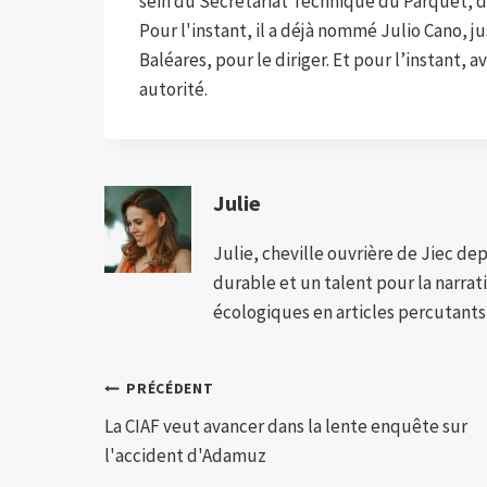
sein du Secrétariat Technique du Parquet, d
Pour l'instant, il a déjà nommé Julio Cano, j
Baléares, pour le diriger. Et pour l’instant, a
autorité.
Julie
Julie, cheville ouvrière de Jiec de
durable et un talent pour la narra
écologiques en articles percutants,
Navigation
PRÉCÉDENT
La CIAF veut avancer dans la lente enquête sur
de
l'accident d'Adamuz
l’article