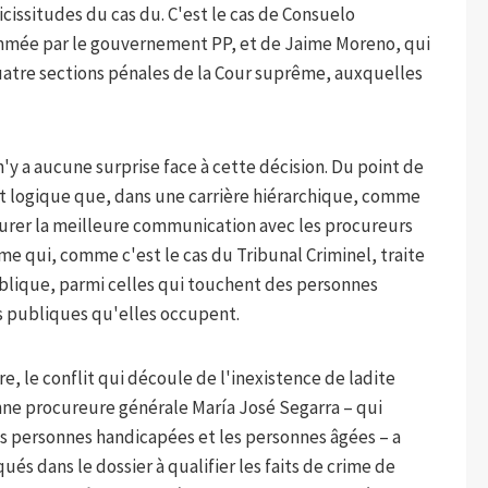
vicissitudes du cas du. C'est le cas de Consuelo
mmée par le gouvernement PP, et de Jaime Moreno, qui
uatre sections pénales de la Cour suprême, auxquelles
n'y a aucune surprise face à cette décision. Du point de
st logique que, dans une carrière hiérarchique, comme
ssurer la meilleure communication avec les procureurs
 qui, comme c'est le cas du Tribunal Criminel, traite
ublique, parmi celles qui touchent des personnes
ns publiques qu'elles occupent.
re, le conflit qui découle de l'inexistence de ladite
enne procureure générale María José Segarra – qui
s personnes handicapées et les personnes âgées – a
és dans le dossier à qualifier les faits de crime de