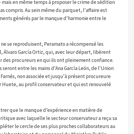
le – mais en même temps à proposer le crime de sédition
 pas compris. Au sein même du parquet, l'affaire est
ents générés par le manque d'harmonie entre le
ns ne se reproduisent, Peramato a récompensé les
 Álvaro García Ortiz, qui, avec leur départ, libèrent
r des procureurs en qui ils ont pleinement confiance.
s seront entre les mains d'Ana García León, de l'Union
 Farnés, non associée et jusqu'à présent procureure
er Huete, au profil conservateur et qui est renouvelé
ntrer que le manque d’expérience en matière de
critique avec laquelle le secteur conservateur a reçu sa
pléter le cercle de ses plus proches collaborateurs au