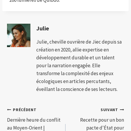
200 lumières de Quibdó.
Julie
Julie, cheville ouvrière de Jiec depuis sa
création en 2020, allie expertise en
développement durable et un talent
pour la narration engagée. Elle
transforme la complexité des enjeux
écologiques en articles percutants,
éveillant la conscience de ses lecteurs.
Navigation
PRÉCÉDENT
SUIVANT
Dernière heure du conflit
Recette pour un bon
de
au Moyen-Orient |
pacte d'État pour