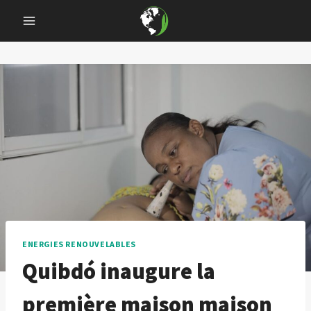
Skip
to
content
ENERGIES RENOUVELABLES
Quibdó inaugure la
première maison maison