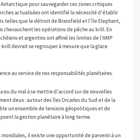
e Antarctique pour sauvegarder ces zones critiques
rches actualisées ont identifié la nécessité d'établir
s telles que le détroit de Bransfield et l'île Elephant,
is chevauchent les opérations de pêche au krill. En
hiliens et argentins ont affiné les limites de l'AMP
 krill devrait se regrouper à mesure que la glace
ience au service de nos responsabilités planétaires.
 a eu du mal à se mettre d'accord sur de nouvelles
ment deux : autour des îles Orcades du Sud et de la
flète un ensemble de tensions géopolitiques et de
psent la gestion planétaire à long terme.
 mondiales, il existe une opportunité de parvenir à un