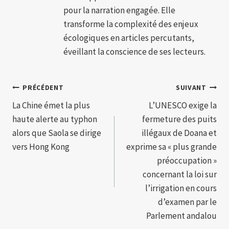
pour la narration engagée. Elle
transforme la complexité des enjeux
écologiques en articles percutants,
éveillant la conscience de ses lecteurs.
Navigation
PRÉCÉDENT
SUIVANT
La Chine émet la plus
L’UNESCO exige la
de
haute alerte au typhon
fermeture des puits
l’article
alors que Saola se dirige
illégaux de Doana et
vers Hong Kong
exprime sa « plus grande
préoccupation »
concernant la loi sur
l’irrigation en cours
d’examen par le
Parlement andalou