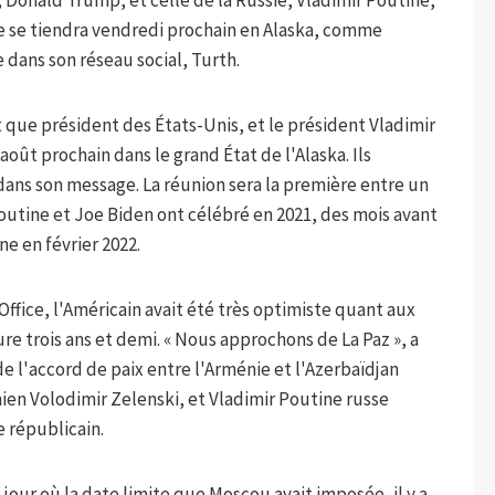
, Donald Trump, et celle de la Russie, Vladimir Poutine,
ine se tiendra vendredi prochain en Alaska, comme
 dans son réseau social, Turth.
t que président des États-Unis, et le président Vladimir
août prochain dans le grand État de l'Alaska. Ils
dans son message. La réunion sera la première entre un
outine et Joe Biden ont célébré en 2021, des mois avant
e en février 2022.
ffice, l'Américain avait été très optimiste quant aux
re trois ans et demi. « Nous approchons de La Paz », a
e l'accord de paix entre l'Arménie et l'Azerbaïdjan
nien Volodimir Zelenski, et Vladimir Poutine russe
e républicain.
jour où la date limite que Moscou avait imposée, il y a