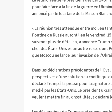
La réunion entre le président des États-Unis
pour faire face à la fin de la guerre en Ukra
annoncé par le locataire de la Maison Blanche
« La réunion très attendue entre moi, en tan
Poutine de Russie auront lieu le vendredi 15 
suivront plus de détails », a annoncé Trump 
chef des États-Unis et un autre russe dont P
que Moscou ne lance leur invasion de l'Ukrain
Dans les déclarations précédentes de l'Oval O
perspectives d'une solution au conflit qui du
déclaré Trump à la presse pour la signature d
médié par les États-Unis. Le président ukrai
veulent mettre fin aux hostilités, a déclaré l
Les déclarations de Trump sont survenues le 