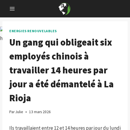
Skip
to
content
ENERGIES RENOUVELABLES
Un gang qui obligeait six
employés chinois à
travailler 14 heures par
jour a été démantelé à La
Rioja
Par
Julie
13 mars 2026
Ils travaillaient entre 12 et 14 heures par jour du lundi