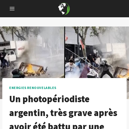
Skip
to
content
ENERGIES RENOUVELABLES
Un photopériodiste
argentin, très grave après
avoir été battu par une