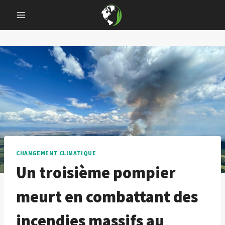
Skip
to
content
CHANGEMENT CLIMATIQUE
Un troisième pompier
meurt en combattant des
incendies massifs au