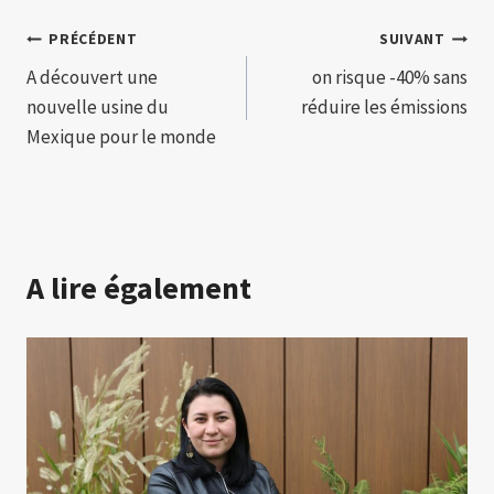
Navigation
PRÉCÉDENT
SUIVANT
A découvert une
on risque -40% sans
de
nouvelle usine du
réduire les émissions
l’article
Mexique pour le monde
A lire également