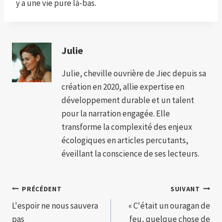
y a une vie pure là-bas.
Julie
Julie, cheville ouvrière de Jiec depuis sa
création en 2020, allie expertise en
développement durable et un talent
pour la narration engagée. Elle
transforme la complexité des enjeux
écologiques en articles percutants,
éveillant la conscience de ses lecteurs.
Navigation
PRÉCÉDENT
SUIVANT
L'espoir ne nous sauvera
« C'était un ouragan de
de
pas
feu, quelque chose de