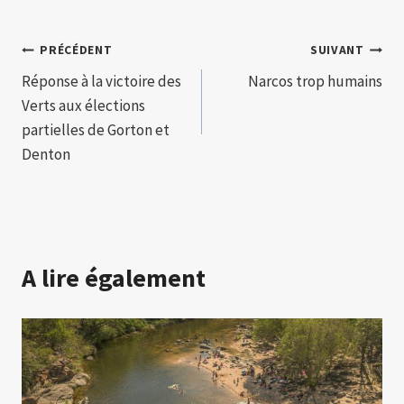
Navigation
PRÉCÉDENT
SUIVANT
Réponse à la victoire des
Narcos trop humains
de
Verts aux élections
l’article
partielles de Gorton et
Denton
A lire également