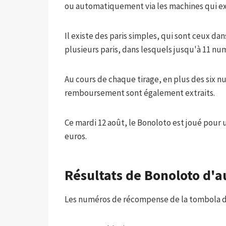
ou automatiquement via les machines qui exi
Il existe des paris simples, qui sont ceux da
plusieurs paris, dans lesquels jusqu'à 11 n
Au cours de chaque tirage, en plus des six
remboursement sont également extraits.
Ce mardi 12 août, le Bonoloto est joué pour 
euros.
Résultats de Bonoloto d'a
Les numéros de récompense de la tombola de 