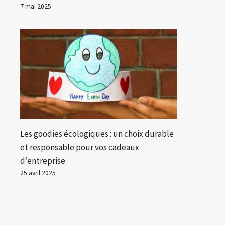
7 mai 2025
Les goodies écologiques : un choix durable
et responsable pour vos cadeaux
d’entreprise
25 avril 2025