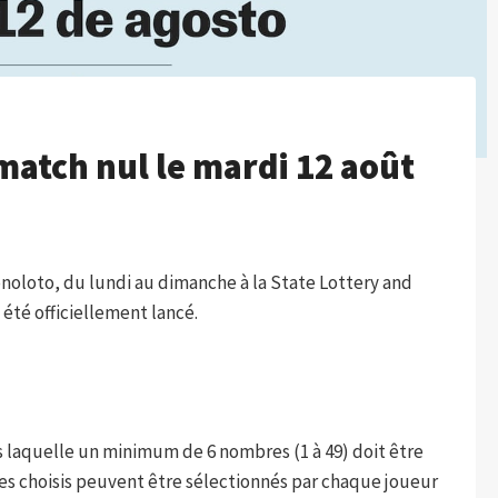
match nul le mardi 12 août
noloto, du lundi au dimanche à la State Lottery and
 été officiellement lancé.
laquelle un minimum de 6 nombres (1 à 49) doit être
res choisis peuvent être sélectionnés par chaque joueur