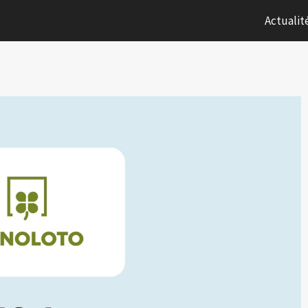
Actualit