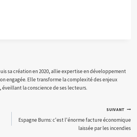
puis sa création en 2020, allie expertise en développement
tion engagée. Elle transforme la complexité des enjeux
 éveillant la conscience de ses lecteurs.
SUIVANT
Espagne Burns: c'est l'énorme facture économique
laissée par les incendies