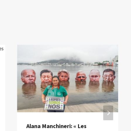
Alana Manchineri: « Les