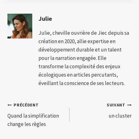
Julie
Julie, cheville ouvrière de Jiec depuis sa
création en 2020, allie expertise en
développement durable et un talent
pour la narration engagée. Elle
transforme la complexité des enjeux
écologiques en articles percutants,
éveillant la conscience de ses lecteurs.
Navigation
PRÉCÉDENT
SUIVANT
Quand la simplification
un cluster
de
change les règles
l’article