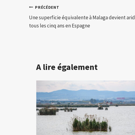
Navigation
PRÉCÉDENT
Une superficie équivalente à Malaga devient ari
de
tous les cinq ans en Espagne
l’article
A lire également