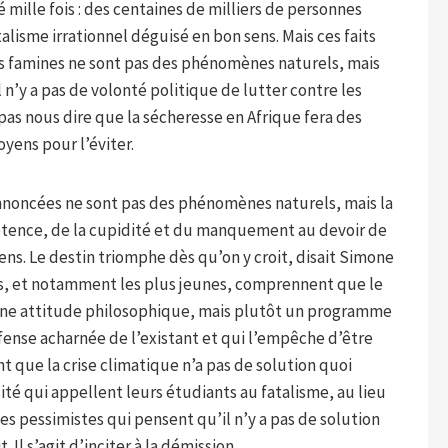
mille fois : des centaines de milliers de personnes
lisme irrationnel déguisé en bon sens. Mais ces faits
es famines ne sont pas des phénomènes naturels, mais
n’y a pas de volonté politique de lutter contre les
pas nous dire que la sécheresse en Afrique fera des
yens pour l’éviter.
nnoncées ne sont pas des phénomènes naturels, mais la
tence, de la cupidité et du manquement au devoir de
ens. Le destin triomphe dès qu’on y croit, disait Simone
ens, et notamment les plus jeunes, comprennent que le
 une attitude philosophique, mais plutôt un programme
éfense acharnée de l’existant et qui l’empêche d’être
nt que la crise climatique n’a pas de solution quoi
té qui appellent leurs étudiants au fatalisme, au lieu
les pessimistes qui pensent qu’il n’y a pas de solution
 Il s’agit d’inciter à la démission.