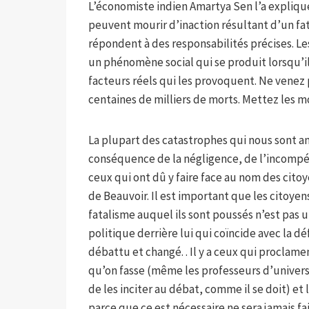
L’économiste indien Amartya Sen l’a expliqué 
peuvent mourir d’inaction résultant d’un fata
répondent à des responsabilités précises. L
un phénomène social qui se produit lorsqu’il 
facteurs réels qui les provoquent. Ne venez 
centaines de milliers de morts. Mettez les mo
La plupart des catastrophes qui nous sont a
conséquence de la négligence, de l’incompé
ceux qui ont dû y faire face au nom des citoy
de Beauvoir. Il est important que les citoy
fatalisme auquel ils sont poussés n’est pas
politique derrière lui qui coïncide avec la d
débattu et changé. . Il y a ceux qui proclame
qu’on fasse (même les professeurs d’universi
de les inciter au débat, comme il se doit) et 
parce que ce est nécessaire ne sera jamais fait.