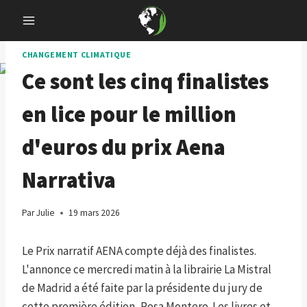
Skip
to
content
CHANGEMENT CLIMATIQUE
Ce sont les cinq finalistes
en lice pour le million
d'euros du prix Aena
Narrativa
Par
Julie
19 mars 2026
Le Prix narratif AENA compte déjà des finalistes.
L'annonce ce mercredi matin à la librairie La Mistral
de Madrid a été faite par la présidente du jury de
cette première édition, Rosa Montero. Les livres et