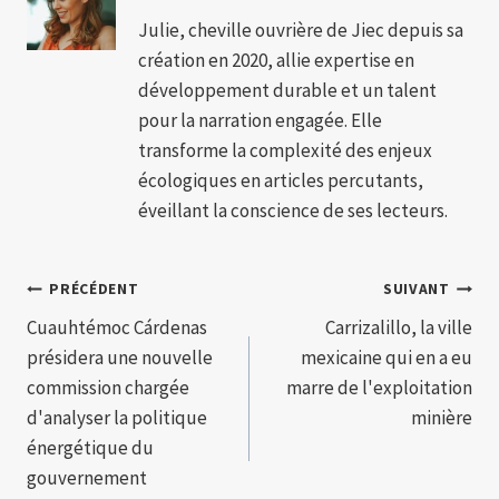
Julie, cheville ouvrière de Jiec depuis sa
création en 2020, allie expertise en
développement durable et un talent
pour la narration engagée. Elle
transforme la complexité des enjeux
écologiques en articles percutants,
éveillant la conscience de ses lecteurs.
Navigation
PRÉCÉDENT
SUIVANT
Cuauhtémoc Cárdenas
Carrizalillo, la ville
de
présidera une nouvelle
mexicaine qui en a eu
l’article
commission chargée
marre de l'exploitation
d'analyser la politique
minière
énergétique du
gouvernement