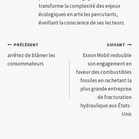
transforme la complexité des enjeux
écologiques en articles percutants,
éveillant la conscience de ses lecteurs.
Navigation
PRÉCÉDENT
SUIVANT
arrêtez de blâmer les
Exxon Mobil redouble
de
consommateurs
son engagement en
l’article
faveur des combustibles
fossiles en rachetant la
plus grande entreprise
de fracturation
hydraulique aux États-
Unis