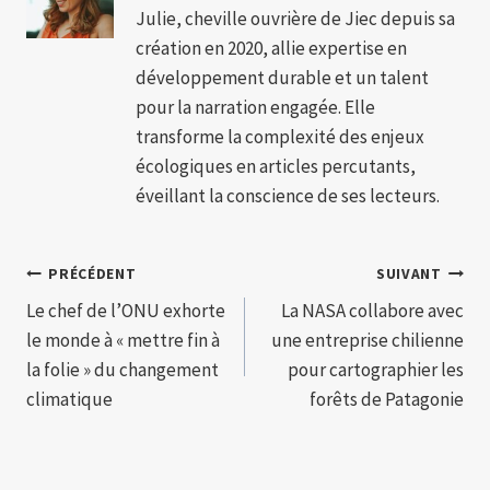
Julie, cheville ouvrière de Jiec depuis sa
création en 2020, allie expertise en
développement durable et un talent
pour la narration engagée. Elle
transforme la complexité des enjeux
écologiques en articles percutants,
éveillant la conscience de ses lecteurs.
Navigation
PRÉCÉDENT
SUIVANT
Le chef de l’ONU exhorte
La NASA collabore avec
de
le monde à « mettre fin à
une entreprise chilienne
l’article
la folie » du changement
pour cartographier les
climatique
forêts de Patagonie