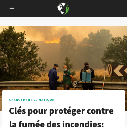
Skip
to
content
CHANGEMENT CLIMATIQUE
Clés pour protéger contre
la fumée des incendies: