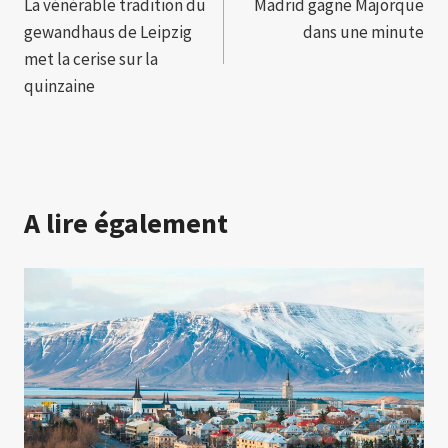
La vénérable tradition du
Madrid gagne Majorque
de
gewandhaus de Leipzig
dans une minute
l’article
met la cerise sur la
quinzaine
A lire également