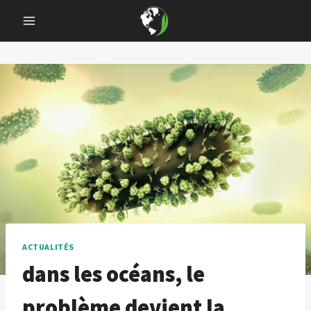
Skip
to
content
ACTUALITÉS
dans les océans, le
problème devient la