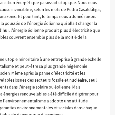
 transition énergétique paraissait utopique. Nous nous
ause invincible », selon les mots de Pedro Casaldáliga,
mazonie. Et pourtant, le temps nous a donné raison.
 poussée de l’énergie éolienne qui allait changer la
’hui, l’énergie éolienne produit plus d’électricité que
ables couvrent ensemble plus de la moitié de la
ne utopie minoritaire à une entreprise à grande échelle
ntalisme et peut-être sa plus grande hégémonie
cien. Même après la panne d’électricité et les
ables issues des secteurs fossile et nucléaire, seul
ents dans l’énergie solaire ou éolienne. Mais
 énergies renouvelables a été difficile à digérer pour
de l'environnementalisme a adopté une attitude
garanties environnementales et sociales dans chaque
oit plus de dangers que d'avantages.