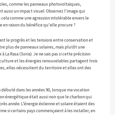
lables, comme les panneaux photovoltaïques,
nt aussi un impact visuel. Observez l'image qui
 cela comme une agression intolérable envers le
 en raison du bénéfice qu'elle procure ?
 le progrès et les tensions entre conservation et
e plus de panneaux solaires, mais plutôt une
à La Rasa (Soria). Je ne sais pas si cette précision
riculture et les énergies renouvelables partagent trois
es, elles nécessitent du territoire et elles ont des
a débuté dans les années 90, lorsque ma vocation
izon énergétique était aussi noir que le charbon qui
rès année. L’énergie éolienne et solaire étaient des
me si certains pays commençaient à les installer, en