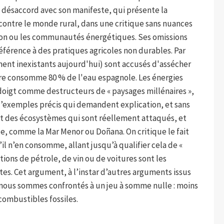
al désaccord avec son manifeste, qui présente la
ontre le monde rural, dans une critique sans nuances
on ou les communautés énergétiques. Ses omissions
référence à des pratiques agricoles non durables. Par
ent inexistants aujourd'hui) sont accusés d'assécher
ture consomme 80 % de l'eau espagnole. Les énergies
oigt comme destructeurs de « paysages millénaires »,
 d’exemples précis qui demandent explication, et sans
et des écosystèmes qui sont réellement attaqués, et
e, comme la Mar Menor ou Doñana. On critique le fait
’il n’en consomme, allant jusqu’à qualifier cela de «
ions de pétrole, de vin ou de voitures sont les
es. Cet argument, à l’instar d’autres arguments issus
e nous sommes confrontés à un jeu à somme nulle : moins
 combustibles fossiles.