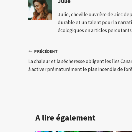
Julie
Julie, cheville ouvrière de Jiec de
durable et un talent pour la narra
écologiques en articles percutants,
Navigation
PRÉCÉDENT
La chaleur et la sécheresse obligent les îles Cana
de
à activer prématurément le plan incendie de for
l’article
A lire également