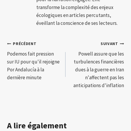
transforme la complexité des enjeux
écologiques en articles percutants,
éveillant la conscience de ses lecteurs.
Navigation
PRÉCÉDENT
SUIVANT
Podemos fait pression
Powell assure que les
de
sur IU pour qu'il rejoigne
turbulences financières
l’article
Por Andalucía à la
dues à la guerre en Iran
dernière minute
n'affectent pas les
anticipations d'inflation
A lire également