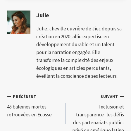
Julie
Julie, cheville ouvrière de Jiec depuis sa
création en 2020, allie expertise en
développement durable et un talent
pour la narration engagée. Elle
transforme la complexité des enjeux
écologiques en articles percutants,
éveillant la conscience de ses lecteurs.
Navigation
PRÉCÉDENT
SUIVANT
45 baleines mortes
Inclusion et
de
retrouvées en Ecosse
transparence : les défis
l’article
des partenariats public-
privé en Amérique latine