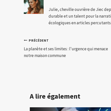
Julie, cheville ouvrière de Jiec de
durable et un talent pour la narra
écologiques en articles percutants,
Navigation
PRÉCÉDENT
La planète et ses limites : l'urgence qui menace
de
notre maison commune
l’article
A lire également