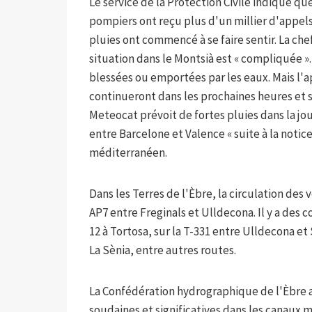
Le service de la Protection Civile indique que 
pompiers ont reçu plus d'un millier d'appels,
pluies ont commencé à se faire sentir. La che
situation dans le Montsià est « compliquée 
blessées ou emportées par les eaux. Mais l'a
continueront dans les prochaines heures et 
Meteocat prévoit de fortes pluies dans la jou
entre Barcelone et Valence « suite à la notic
méditerranéen.
Dans les Terres de l'Èbre, la circulation des
AP7 entre Freginals et Ulldecona. Il y a des 
12 à Tortosa, sur la T-331 entre Ulldecona et
La Sènia, entre autres routes.
La Confédération hydrographique de l'Èbre a 
soudaines et significatives dans les canaux mi