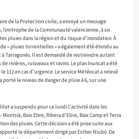
aire de la Protection civile, a envoyé un message
à, limitrophe de la Communauté valencienne, à six
es pluies dans la région et du risque d'inondation. À
 de « pluies torrentielles » a également été étendu au
et à Tarragonès. Il est demandé de restreindre autant
 de rivières, ruisseaux et ravins. Le plan Inuncat a été
 le 112 en cas d'urgence. Le service Météocat a relevé
a porté le niveau de danger de pluie à 6, sur une
tat a suspendu pour ce lundi l'activité dans les
– Montsià, Baix Ebre, Ribera d'Ebre, Baix Camp et Terra
tion des pluies. Cette décision a été prise suite aux
rapporté le département dirigé par Esther Niubó. De