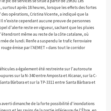
le pic de services se situe à partir de 19h30. Les
 surtout après 18 heures, lorsque les effets des fortes
f des opérations, Cristina Vicente, a indiqué que la
». Il n’existe cependant aucune preuve de personnes
ppel d'alerte reste en vigueur, sachant que les pluies
s'étendront même au reste de la côte catalane, où
rnée de lundi. Renfe a suspendu le trafic ferroviaire
e rouge émise par l'AEMET » dans tout le corridor
 véhicules a également été restreinte sur l'autoroute
coupures sur la N-340 entre Amposta et Alcanar, sur la C-
 Santa Bàrbara et sur la TP-3311 entre Santa Bàrbara et
averti dimanche de la forte possibilité d'inondations
neurs et les ravins de la partie inférieure de l'Èbre, en