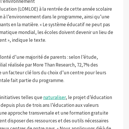
à l’environnement
éducation (LOMLOE) à la rentrée de cette année scolaire
ion à l’environnement dans le programme, ainsi qu’une
nants en la matière. « Le système éducatif ne peut pas
imatique mondial, les écoles doivent devenir un lieu de
t », indique le texte.
olonté d’une majorité de parents : selon l’étude,
lial réalisée par More Than Research, 72,7% des
un facteur clé lors du choix d’un centre pour leurs
ntale fait partie du programme.
initiatives telles que
naturaliser
, le projet d’éducation
epuis plus de trois ans l’éducation aux valeurs
une approche transversale et une formation gratuite
sent disposer des ressources et des outils nécessaires
eux centres de notre pays. « Nous appliquons déjà de